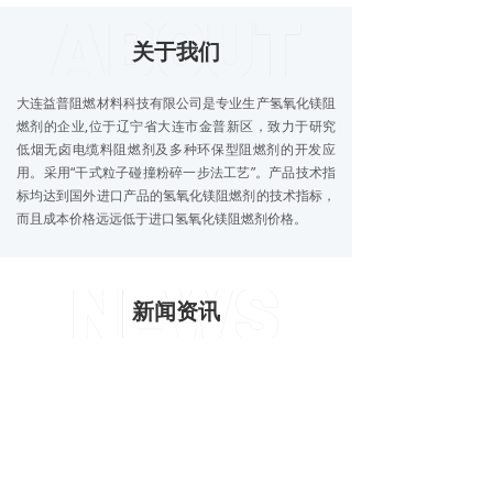
关于我们
大连益普阻燃材料科技有限公司是专业生产氢氧化镁阻
燃剂的企业,位于辽宁省大连市金普新区，致力于研究
低烟无卤电缆料阻燃剂及多种环保型阻燃剂的开发应
用。采用“干式粒子碰撞粉碎一步法工艺”。产品技术指
标均达到国外进口产品的氢氧化镁阻燃剂的技术指标，
而且成本价格远远低于进口氢氧化镁阻燃剂价格。
新闻资讯
PVC高填充木塑配方
仅供参考
2026-05-12
82
넶
六角片状氢氧化镁的应用与前景